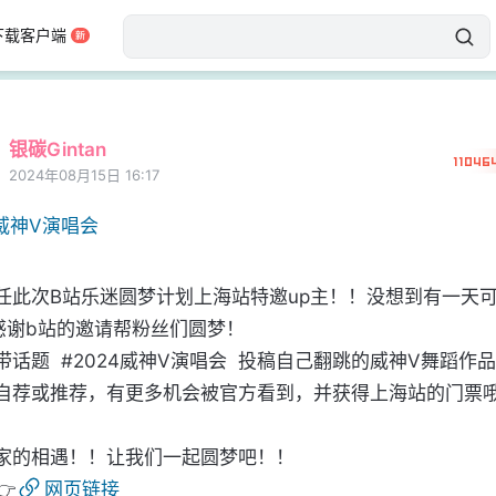
下载客户端
银碳Gintan
11046
2024年08月15日 16:17
4威神V演唱会
任此次B站乐迷圆梦计划上海站特邀up主！！没想到有一天
感谢b站的邀请帮粉丝们圆梦！

话题  #2024威神V演唱会  投稿自己翻跳的威神V舞蹈作
自荐或推荐，有更多机会被官方看到，并获得上海站的门票哦
家的相遇！！让我们一起圆梦吧！！

👉
网页链接​