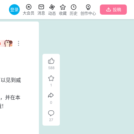
登录
投稿
大会员
消息
动态
收藏
历史
创作中心
4
588
可以见到威
1
品，并在本
0
！

27