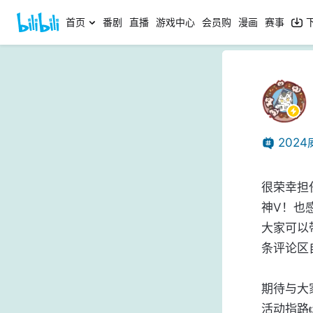
首页
番剧
直播
游戏中心
会员购
漫画
赛事
202
很荣幸担
神V！也
大家可以带
条评论区
期待与大
活动指路