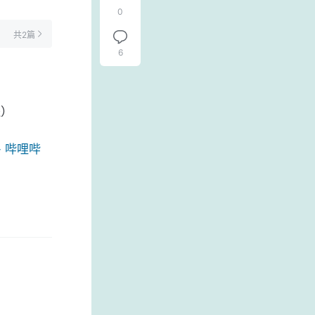
0
共2篇
6
送）
 哔哩哔