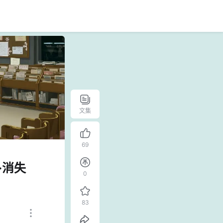
文集
69
·消失
0
83