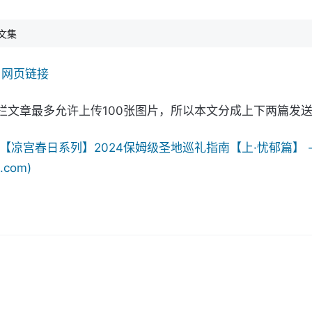
文集
网页链接​
栏文章最多允许上传100张图片，所以本文分成上下两篇发
【凉宫春日系列】2024保姆级圣地巡礼指南【上·忧郁篇】 -
i.com)​
）