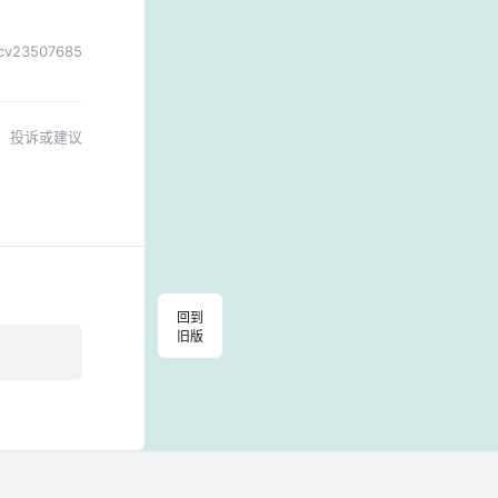
cv23507685
投诉或建议
回到
旧版