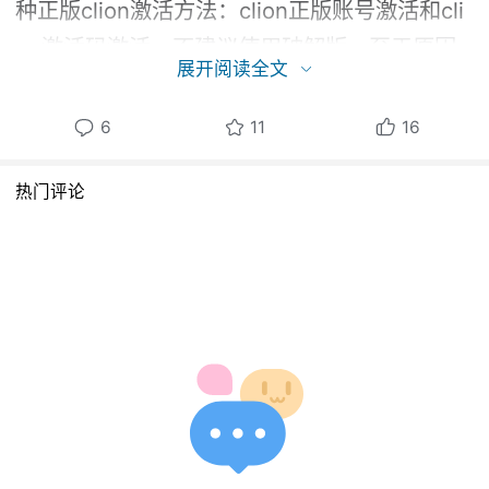
种正版clion激活方法：clion正版账号激活和cli
on激活码激活，不建议使用破解版，至于原因
展开阅读全文
大家都懂这里就不废话了。
6
11
16
先说一下
需要CLion激活码的 可 以 关 注 微
信 公 众 号：C和C加加 回复：JHM 即可获
热门评论
取
（
注意空格不要复制过去哈
）
2023年都有
效哈，不限clion版本、不限操作系统。