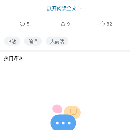
01 背景
展开阅读全文
在今年年初时，我们发现在 Android Studio 的
5
9
82
Sync（同步）阶段结束后会有一段漫长的等待
时间，下图是我们 2021年下半年的同步耗时，
B站
编译
大前端
大概是在 10 min 。
热门评论
最终我们定位到是同步过程中进行 Jetifier 操
作，这个操作主要是将 Support 依赖替换为了
AndroidX 依赖，无论项目是否包含 support