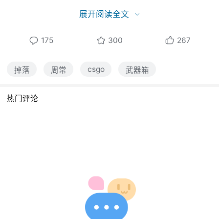
展开阅读全文
因为本人最近沉迷CSGO,也没有发现V社每周掉
175
300
267
落物品情况的官方说明。
csgo
掉落
周常
武器箱
以下数据全都来自网络和本人游戏收集，仅供
参考。转载请说明 By：weixat23@bilibili
热门评论
CSGO去年更新后，只有优先账户才能获得每周
掉落物品。