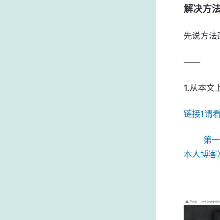
解决方
先说方法改
——
1.从本
链接1请
       
本人博客