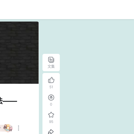
文集
51
法——
0
95
7