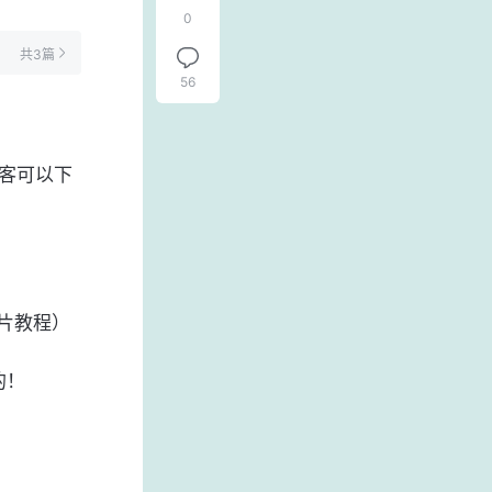
0
共3篇
56
客可以下
含图片教程）
新版的！