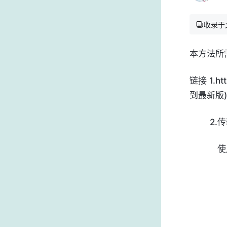
收录于
本方法所
链接 1.
ht
到最新版)
        
     
           