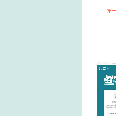
      
          