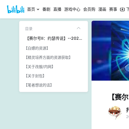
首页
番剧
直播
游戏中心
会员购
漫画
赛事
目录
【赛尔号II：约瑟传说】--2022回归攻略纪念版
【白嫖的资源】
【精灵培养方面的资源获取】
【关于改服/内网】
【关于封包】
【笔者想说的话】
【赛尔
2