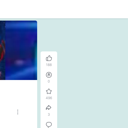
188
0
496
3