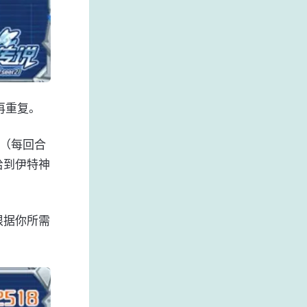
再重复。
（每回合
给到伊特神
根据你所需