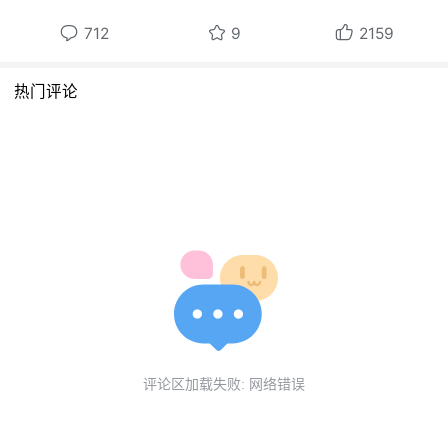
不起！！！昨天半夜也发了条动态，但觉得也
712
9
2159
没有把事情解释清楚，所以删了动态，今天在
这里再把事情具体讲一遍以及给大家道歉。 Lio
热门评论
n视频正片不会选用这些画面，直播回放也不会
放出了。我会好好检讨自己，给大家做积极向
上的内容，做正能量的老虎！！！ 让大家看笑
话了真对不起！！！
评论区加载失败: 网络错误