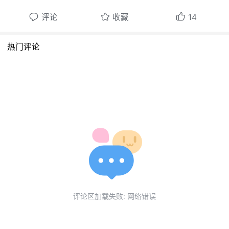
为$37/mo（约240元/月），目前账面余额为
评论
收藏
14
$84.12 ；
- Awbugl 将在自身资金充足的情况下保证BAA
热门评论
服务在2021/12/31前的稳定性及可用性；
- 按计划，预计2022年初将停止维护现在的BA
A服务，转为其他第三方API。
◆ 关于Energure现有账号无法继续提供服务的
通知：
- 由于不可抗力因素，我们无法恢复于 2021/1
0/05 被封停的Energure现有账号。请使用Ene
评论区加载失败: 网络错误
rgure的各位用户转移到新增账号Nopthocan
e；