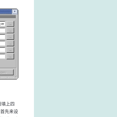
般填上四
ry*。首先来设