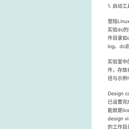
1. 启动工
登陆Li
实验dc的
件目录如c
log、d
实验室中的
件，存放在
径与示例
Desig
已设置完
能就是lic
desig
的工作目录：