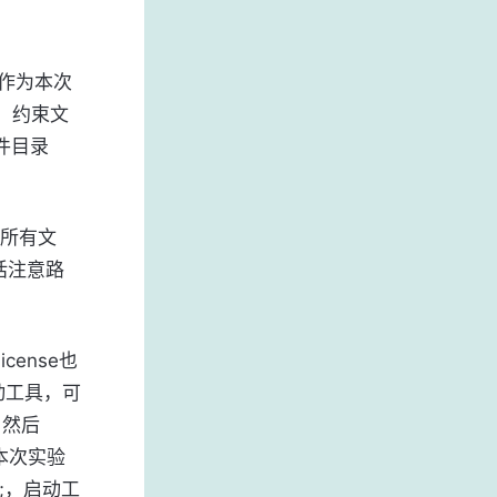
b作为本次
e、约束文
文件目录
的所有文
的话注意路
cense也
动工具，可
，然后
入本次实验
p;，启动工