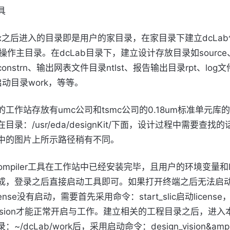
具
nux之后进入的目录即是用户的家目录，在家目录下建立dcLa
操作主目录。在dcLab目录下，建立设计存放目录如sourc
onstrn、输出网表文件目录ntlst、报告输出目录rpt、log
c启动目录work，等等。
工作站存放有umc公司和tsmc公司的0.18um标准单元库
目录：/usr/eda/designKit/下面，设计过程中需要查找
中的图片上所示路径稍有不同。
n compiler工具在工作站中已经安装完毕，且用户的环境变量和li
成，登录之后直接启动工具即可。如果打开终端之后无法启
ense没有启动，需要首先采用命令：start_slic启动license
n vision才能正常开启与工作。建立相关的工程目录之后，进
~/dcLab/work后，采用启动命令：design_vision&am