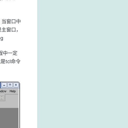
。当窗口中
是主窗口，
g
过程中一定
是tcl命令