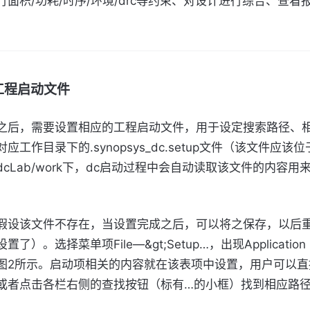
行面积/功耗/时序/环境/drc等约束、对设计进行综合、查看
置工程启动文件
之后，需要设置相应的工程启动文件，用于设定搜索路径、
应工作目录下的.synopsys_dc.setup文件（该文件应该
dcLab/work下，dc启动过程中会自动读取该文件的内容用
假设该文件不存在，当设置完成之后，可以将之保存，以后
了）。选择菜单项File—&gt;Setup…，出现Application 
图2所示。启动项相关的内容就在该表项中设置，用户可以直
或者点击各栏右侧的查找按钮（标有…的小框）找到相应路