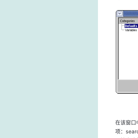
在该窗口
项：searc