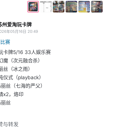
苏州爱淘玩卡牌
026年05月16日 20:49
王比赛
卡牌5/16 33人娱乐赛

幻魔（次元融合杀）

丽丝（冰之雨）

仪式（playback）

x2，烙印

赞与转发