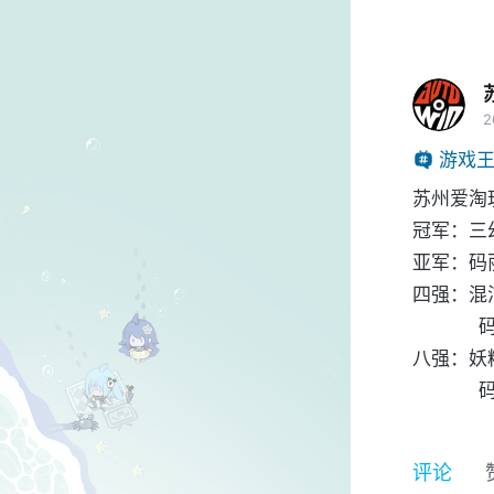
2
游戏
苏州爱淘玩
冠军：三
亚军：码
四强：混沌
            码丽丝（七海的严父）

八强：妖精
评论