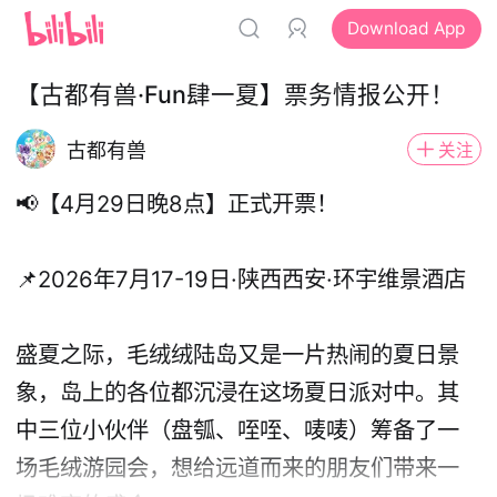
Download App
【古都有兽·Fun肆一夏】票务情报公开！
古都有兽
关注
📢【4月29日晚8点】正式开票！
📌2026年7月17-19日·陕西西安·环宇维景酒店
盛夏之际，毛绒绒陆岛又是一片热闹的夏日景
象，岛上的各位都沉浸在这场夏日派对中。其
中三位小伙伴（盘瓠、咥咥、唛唛）筹备了一
场毛绒游园会，想给远道而来的朋友们带来一