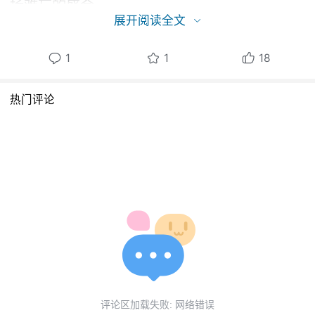
场难忘的盛会......
展开阅读全文
🌟 超丰富现场玩法，承包你的夏日快乐
1
1
18
这里有你想要的所有惊喜，把兽聚玩出全新花
样：
热门评论
🔥【舞台狂欢不停歇】主舞台精彩不断，自由
舞台随心秀出自我；第二届兽王杯高手云集，
巅峰对决争霸全场！
🎡【创新的游园会+市集玩法】趣味游园嗨玩尽
兴，夏日市集搜罗限定好物；无料交换同好相
聚，双向奔赴珍藏美好回忆！
评论区加载失败: 网络错误