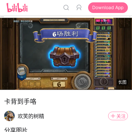
Download App
长图
卡背到手咯
欢笑的树精
关注
分享图片