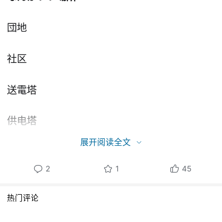
団地
社区
送電塔
供电塔
展开阅读全文
築堤から 高架に変わる埸所
2
1
45
从堤坝 变为高塔的地方
热门评论
ガードレールに塞がれた