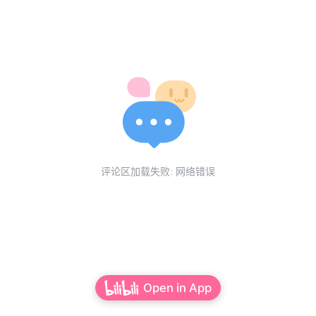
被护栏挡住的
工事中のままの道
施工中的道路
评论区加载失败: 网络错误
なんかいいね
挺不错的
Open in App
なんかいいよね