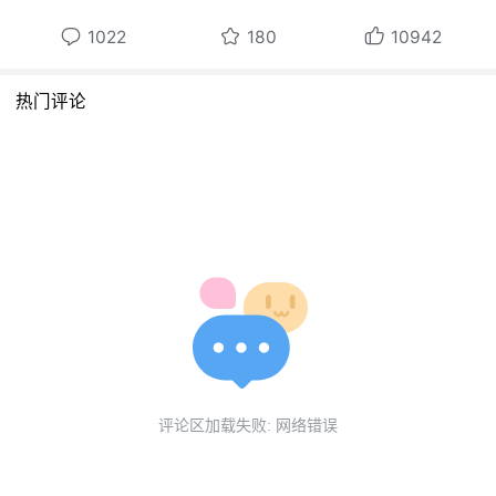
出的手镯戒指套组、金属挂件与金属徽章，凭
1022
180
10942
借细腻工艺为造型增添精巧细节。全系列单品
既展现了优雅美感，又传递出专属于夏日的清
热门评论
新灵动气息~
目前官方周边店铺内已开启预览，欢迎开拓者
前往了解。
▌官方周边店铺指路
「miHoYo旗舰店」
「货全杂货铺」
评论区加载失败: 网络错误