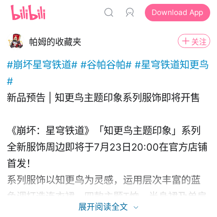
Download App
帕姆的收藏夹
关注
#崩坏星穹铁道#
#谷帕谷帕#
#星穹铁道知更鸟
#
新品预告 | 知更鸟主题印象系列服饰即将开售
《崩坏：星穹铁道》「知更鸟主题印象」系列
全新服饰周边即将于7月23日20:00在官方店铺
首发！
系列服饰以知更鸟为灵感，运用层次丰富的蓝
色调打造连衣裙、四款主题T恤、半身裙及单肩
展开阅读全文
包等单品，呈现梦幻甜美的元气风格。同步推