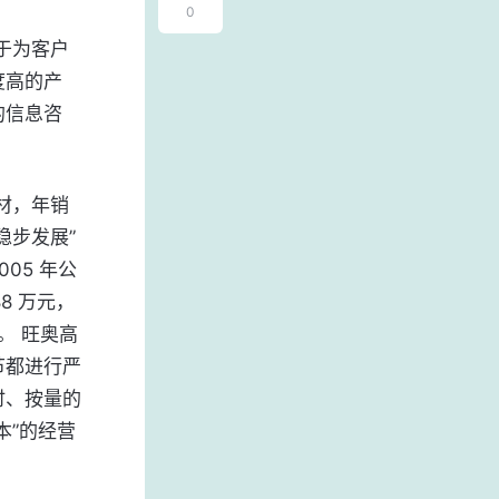
0
度高的产
的信息咨
稳步发展”
05 年公
8 万元，
。 旺奥高
节都进行严
时、按量的
本”的经营