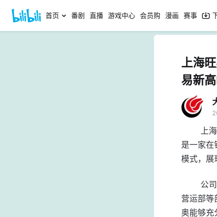
首页
番剧
直播
游戏中心
会员购
漫画
赛事
上海旺
易新高
2
	上海旺奥物资有限公司于 2004 年应运而生，注册资金高达 6200 万元，
是一家在
模式，展
	公司内部人力资源布局科学合理，组织架构严密精细，财务部、采购部、
营运部等
奥能够充