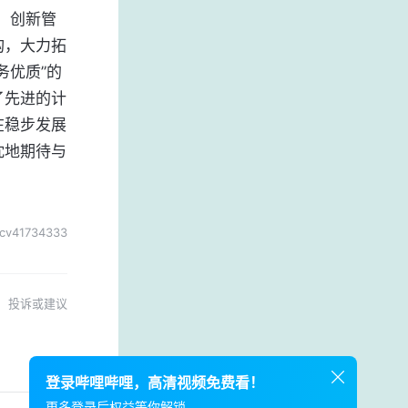
构，大力拓
务优质”的
了先进的计
在稳步发展
忱地期待与
cv41734333
投诉或建议
登录哔哩哔哩，高清视频免费看！
更多登录后权益等你解锁