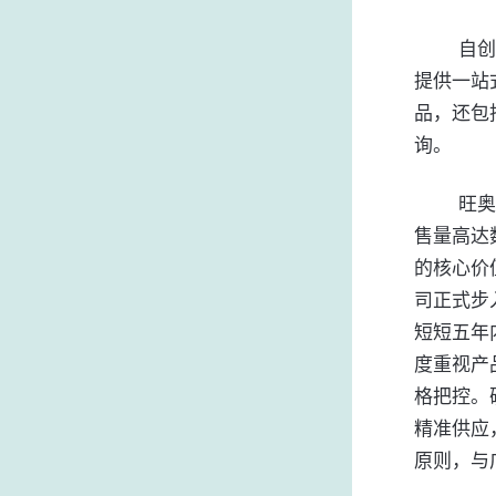
	自创立伊始，旺奥便坚定不移地深耕于钢铁产品经营领域，致力于为客户
提供一站
品，还包
询。
	旺奥公司主营国内知名厂家生产的螺纹钢、盘螺、圆钢等优质钢材，年销
售量高达
的核心价
司正式步入
短短五年内
度重视产
格把控。
精准供应
原则，与