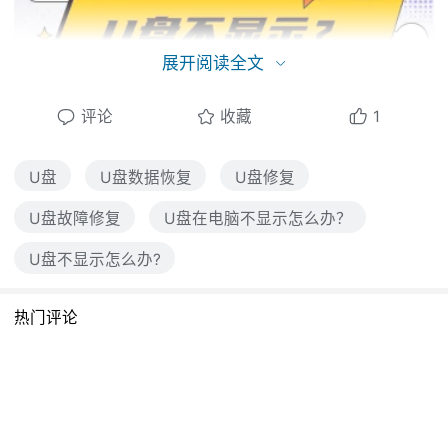
展开阅读全文
评论
收藏
1
一、检查 U 盘物理连接
U盘
U盘数据恢复
U盘修复
U盘故障修复
U盘在电脑不显示怎么办？
首先，仔细检查 U 盘与电脑的物理连接状况。
轻轻拔出 U 盘，查看其接口是否有明显的污
U盘不显示怎么办?
垢、灰尘或杂物附着。如果有，使用干净、干
热门评论
燥且柔软的布轻轻擦拭 U 盘接口，去除杂质。
同时，检查电脑的 USB 接口，确保没有异物堵
塞或损坏迹象。然后，将 U 盘重新牢固地插入