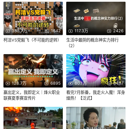
358.7万
1642
117.3万
2426
柯洁VS党毅飞（不可能的逆转）
生活中最阴的概念神实力排行
（2）
128.7万
6895
80.1万
6487
赢出定义，我即定义｜烽火职业
看完7月新番，我走火入魔！浑身
联赛夏季赛宣传片
燥热！【泛式】