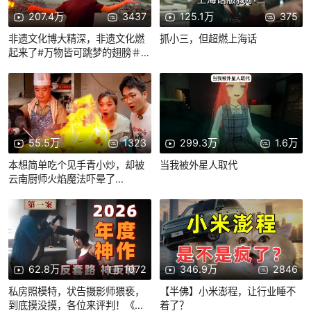
207.4万
3437
125.1万
375
非遗文化博大精深，非遗文化燃
抓小三，但超燃上海话
起来了#万物皆可跳梦的翅膀＃梦
的翅膀受了伤
55.5万
1323
299.3万
1.6万
本想简单吃个见手青小炒，却被
当我被外星人取代
云南厨师火焰魔法吓晕了...
62.8万
1072
346.9万
2846
私房照模特，状告摄影师猥亵，
【半佛】小米澎程，让行业睡不
到底摸没摸，各位来评判！《开
着了？