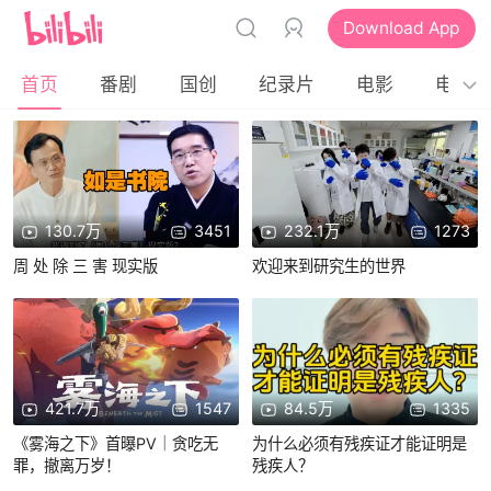
Download App
首页
番剧
国创
纪录片
电影
电视
130.7万
3451
232.1万
1273
周 处 除 三 害 现实版
欢迎来到研究生的世界
421.7万
1547
84.5万
1335
《雾海之下》首曝PV｜贪吃无
为什么必须有残疾证才能证明是
罪，撤离万岁！
残疾人？