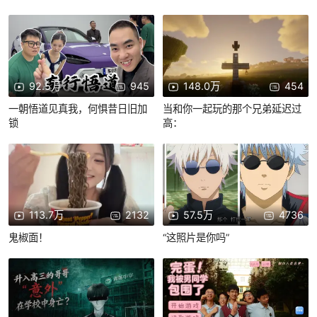
庭》第一案
92.5万
945
148.0万
454
一朝悟道见真我，何惧昔日旧加
当和你一起玩的那个兄弟延迟过
锁
高：
113.7万
2132
57.5万
4736
鬼椒面！
“这照片是你吗”