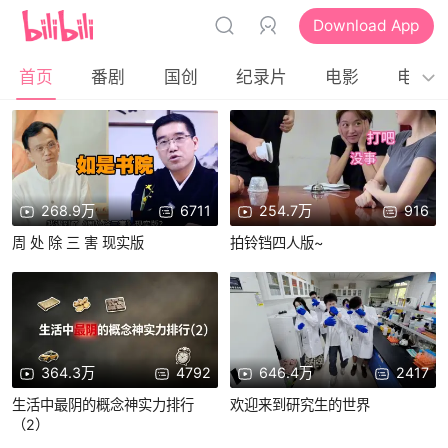
Download App
首页
番剧
国创
纪录片
电影
电视
268.9万
6711
254.7万
916
周 处 除 三 害 现实版
拍铃铛四人版~
364.3万
4792
646.4万
2417
生活中最阴的概念神实力排行
欢迎来到研究生的世界
（2）