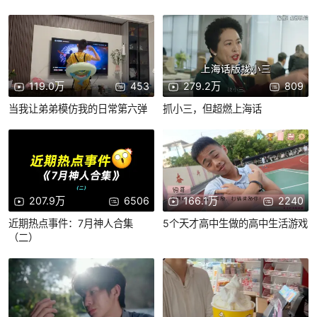
119.0万
453
279.2万
809
当我让弟弟模仿我的日常第六弹
抓小三，但超燃上海话
207.9万
6506
166.1万
2240
近期热点事件：7月神人合集
5个天才高中生做的高中生活游戏
（二）