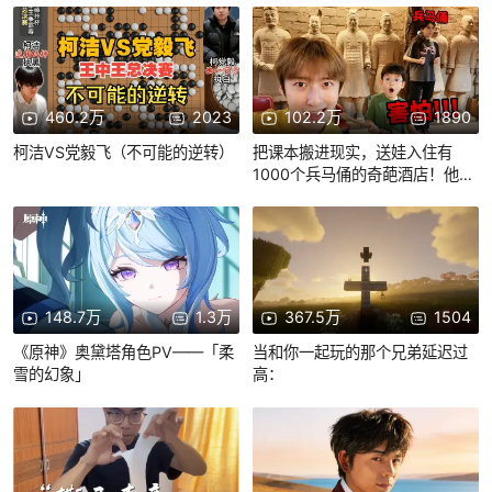
460.2万
2023
102.2万
1890
柯洁VS党毅飞（不可能的逆转）
把课本搬进现实，送娃入住有
1000个兵马俑的奇葩酒店！他惊
呆了！
148.7万
1.3万
367.5万
1504
《原神》奥黛塔角色PV——「柔
当和你一起玩的那个兄弟延迟过
雪的幻象」
高：