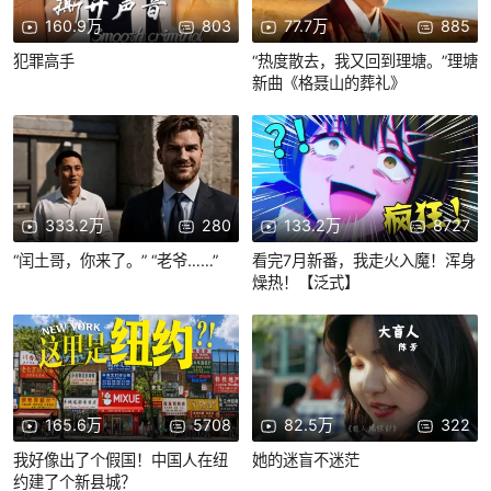
160.9万
803
77.7万
885
犯罪高手
“热度散去，我又回到理塘。”理塘
新曲《格聂山的葬礼》
333.2万
280
133.2万
8727
“闰土哥，你来了。” “老爷……”
看完7月新番，我走火入魔！浑身
燥热！【泛式】
165.6万
5708
82.5万
322
我好像出了个假国！中国人在纽
她的迷盲不迷茫
约建了个新县城？