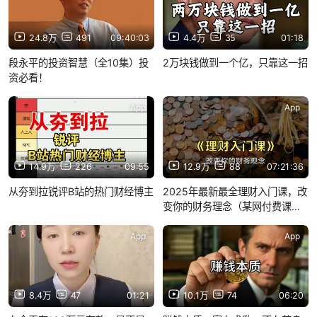
24.8万
491
09:40:03
4.4万
35
01:18
段永平的投资智慧（全10集）投
2万块钱做到一个亿，只靠这一招
资必看！
App
App
14.9万
226
09:55
12.9万
88
07:21:36
从夯到拉锐评B站的热门财经博主
2025年最新最全理财入门课，改
变你的财务理念（某网付费课
程）全17集建议收藏随时被下架
App
App
8.4万
47
01:21
10.1万
74
06:20