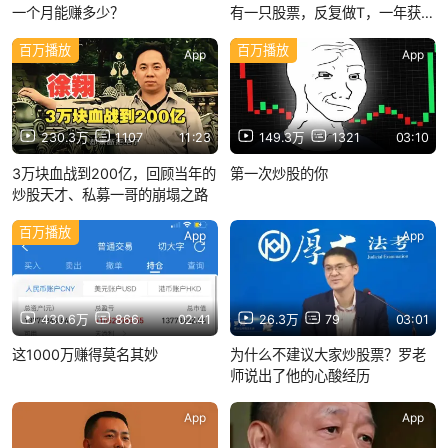
一个月能赚多少？
有一只股票，反复做T，一年获利
上千万！只讲一次
百万播放
百万播放
App
App
230.3万
1107
11:23
149.3万
1321
03:10
3万块血战到200亿，回顾当年的
第一次炒股的你
炒股天才、私募一哥的崩塌之路
百万播放
App
App
430.6万
866
02:41
26.3万
79
03:01
这1000万赚得莫名其妙
为什么不建议大家炒股票？罗老
师说出了他的心酸经历
App
App