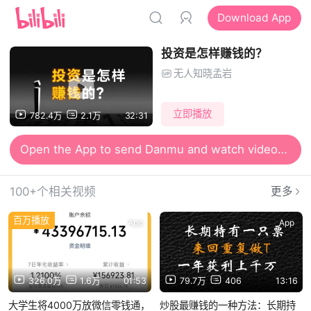
Download App
投资是怎样赚钱的？
无人知晓孟岩
立即播放
782.4万
2.1万
32:31
Open the App to send Danmu and watch videos together
100+个相关视频
更多
百万播放
App
App
326.0万
1.6万
01:53
79.7万
406
13:16
大学生将4000万放微信零钱通，
炒股最赚钱的一种方法：长期持