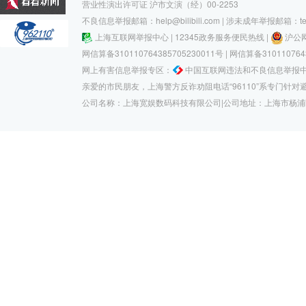
营业性演出许可证 沪市文演（经）00-2253
不良信息举报邮箱：help@bilibili.com | 涉未成年举报邮箱：teenp
上海互联网举报中心
|
12345政务服务便民热线
|
沪公网
网信算备310110764385705230011号
|
网信算备3101107643
网上有害信息举报专区：
中国互联网违法和不良信息举报
亲爱的市民朋友，上海警方反诈劝阻电话“96110”系专门针
公司名称：上海宽娱数码科技有限公司|公司地址：上海市杨浦区政立路