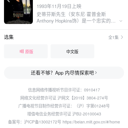
1993年11月19日上映
史蒂芬斯先生（安东尼·霍普金斯
Anthony Hopkins饰）是一个忠实的仆
人，他曾经当过英国著名爵侯的管家。
目前正一心一意打理新主人达林顿勋爵
选集
全1集
的公馆，成为这里的大管家。这里来了
一个女管家基顿（艾玛·汤普森 Emma
原版
中文版
Thompson饰），她精明能干，操持起
家务来比史蒂芬斯更灵活，起初斯蒂芬
斯常常与她有些小矛盾。但是随着相处
还看不够？App 内尽情探索吧
日子渐长，善良的基顿还是暗暗打动了
史蒂芬斯。尽管基顿一再流露真情，举
手投足间泄露了爱意。但是每到动情关
信息网络传播视听节目许可证：0910417
头，史蒂芬斯都隐忍着自己的情感，对
网络文化经营许可证 沪网文【2019】3804-274号
基顿的爱化作一段埋没在静默中的故
事。基顿忍痛告别这段无果之爱，远走
广播电视节目制作经营许可证：（沪）字第01248号
他乡嫁为人妇。当时光荏苒，二人再次
增值电信业务经营许可证 沪B2-20100043
会面，心里的爱意仍然说不出口，浓浓
备案号：沪ICP备13002172号
https://beian.miit.gov.cn/#/home
思念化作车站道别的一句祝福。