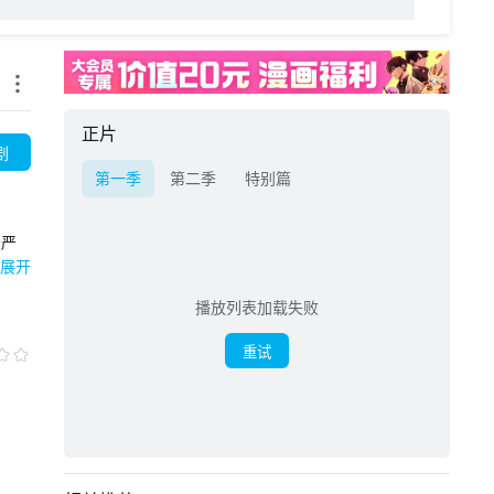
正片
剧
第一季
第二季
特别篇
最严
策
展开
人心
播放列表加载失败
如何
看似
含着
重试