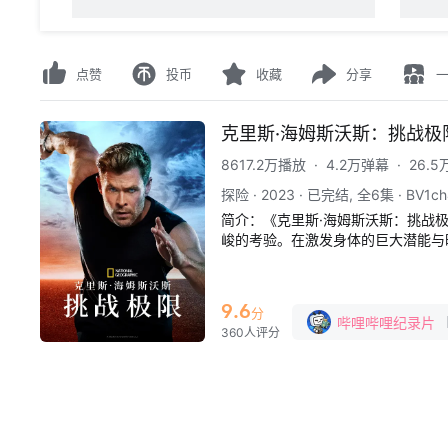
点赞
投币
收藏
分享
克里斯·海姆斯沃斯：挑战极
8617.2万播放
·
4.2万弹幕
·
26.
探险
·
2023
·
已完结, 全6集
·
BV1ch
简介：
《克里斯·海姆斯沃斯：挑战
峻的考验。在激发身体的巨大潜能与
划、家人和朋友的帮助下，他参与各
的剧集由执行制片人达伦·阿罗诺夫
释放身体潜力，以更加健康快乐的方
9.6
分
残酷的挑战却在最后迎来了主题的升
哔哩哔哩纪录片
360人评分
苦楚，但尊重生命，拥抱世界，向他