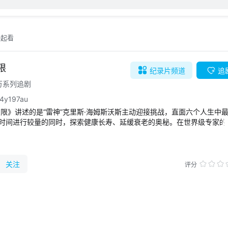
一起看
限
纪录片
频道
追
5万系列追剧
4y197au
极限》讲述的是“雷神”克里斯·海姆斯沃斯主动迎接挑战，直面六个人生中
时间进行较量的同时，探索健康长寿、延缓衰老的奥秘。在世界级专家的
种严峻的试炼，渴望突破身体极限，降低某些疾病的患病风险。这部激动
斯基监制，国家地理出品。贯穿全部六集，克里斯将在剧集里向我们展示
式拥抱生活。艰苦的训练、极寒的环境、空腹的考验、肌肉的打磨，这些
华。这是一个关于接受生命、接受衰老的过程。生命充满了伤痛，人生饱
关注
评分
人传递正能量，这是每一个人的必修课。