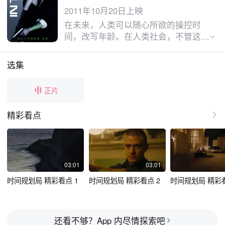
2011年10月20日上映
在未来，人类可以随心所欲的操控时
间，改写年龄。在人类社会，不管这个
人活多久，他的年龄被永远定格在25
岁。因为没有了自然死亡，为了避免人
选集
口膨胀。人类社会抛弃了以往的货币，
改用时间作为货币流通。一个人的时间
正片
用完之后，这个人就会死亡。一个名叫
威尔的穷人，却意外获得了一笔巨大的
精彩看点
财富…
03:01
03:01
时间规划局 精彩看点 1
时间规划局 精彩看点 2
时间规划局 精彩看
还看不够？App 内尽情探索吧