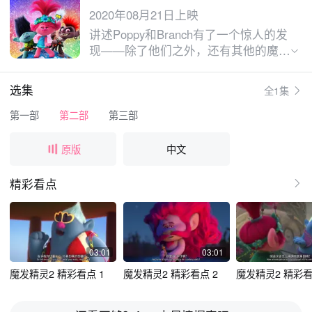
2020年08月21日上映
讲述Poppy和Branch有了一个惊人的发
现——除了他们之外，还有其他的魔发
精灵世界，各部落的明显差异导致了巨
大的冲突。当一种神秘的邪恶力量让所
选集
全1集
有的精灵世界都面临危险时，Poppy和
Branch以及朋友们将踏上一段史诗般
第一部
第二部
第三部
的探寻旅程，在长期不和的各精灵族群
中创造和谐氛围，让大家团结起来对抗
原版
中文
某种厄运！
精彩看点
03:01
03:01
魔发精灵2 精彩看点 1
魔发精灵2 精彩看点 2
魔发精灵2 精彩看