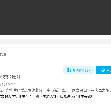
一起看
电视剧
频道
追
0.5万系列追剧
y4y1r7mf
及川光博 片冈爱之助 泷藤贤一 中岛裕翔 宫川一朗太 森田顺平 志垣太郎 
蜜 赤井英和 山崎直子 石黑英雄 中岛博子 永冈佑 石丸干二 笑福亭鹤瓶 
过去的大学毕业生半泽直树（堺雅人饰）如愿进入产业中央银行。

第一银行合并为东京中央银行，此时半泽任大阪西分店的融资课课长，而一