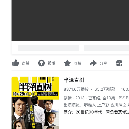
点赞
投币
收藏
分享
半泽直树
8371.6万播放
·
65.2万弹幕
·
16
剧情
·
2013
·
已完结, 全10集
·
BV1B
出演演员
：
堺雅人 上户彩 香川照之 
邦裕 茂吕师冈 绯田康人 宇梶刚士 坛
简介：
20世纪90年代，背负着悲惨
路欣也 中岛凯斗
进入21世纪，产业中央银行与东京