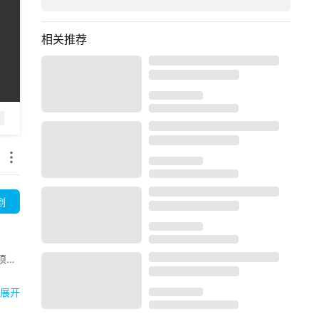
相关推荐
剧
须田
北大
展开
场高