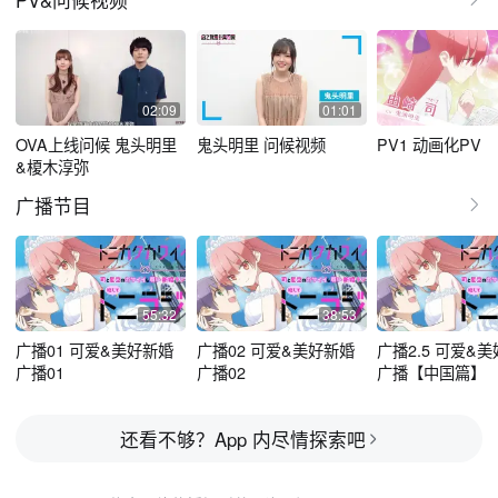
PV&问候视频
02:09
01:01
OVA上线问候 鬼头明里
鬼头明里 问候视频
PV1 动画化PV
&榎木淳弥
广播节目
55:32
38:53
广播01 可爱&美好新婚
广播02 可爱&美好新婚
广播2.5 可爱&
广播01
广播02
广播【中国篇】
还看不够？App 内尽情探索吧