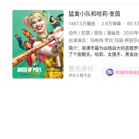
猛禽小队和哈莉·奎茵
1467.3万播放
·
2.9万弹幕
·
65.
动作 / 犯罪 / 冒险 / 漫画改
·
2020
出演演员
：
玛格特·罗比 玛丽·伊丽莎
里斯·梅西纳 黄阿丽 戴维·尤里 萨拉
简介：
哥谭市最为凶残自大的恶棍罗
布卡罗三世 弗朗克西斯·周 布鲁诺·奥
了个底朝天。哈莉、女猎手、黑金丝
夏洛林·阿莫亚 罗伯特·卡特里尼 埃迪·
才有可能打败罗曼。
埃夫卡·科瓦拉西尤斯 山姆·哈格雷夫 
·布廖内 杰拉德·唐尼 埃迪·J.费尔南
暂无评分
哔哩哔哩电
莫利纳利 迪索·拉莫斯 凯伦·特利哈
评分人数不足