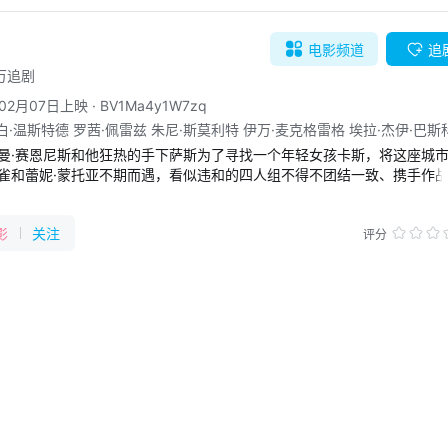
电影
频道
追
5万追剧
年02月07日上映
·
BV1Ma4y1W7zq
白·温斯特德 罗茜·佩雷兹 朱尼·斯莫利特 伊万·麦克格雷格 埃拉·杰伊·巴斯
·蒙特斯 伊莎贝尔·帕克扎德 丹尼尔·伯哈特 帕洛马·拉比诺夫 德里克·威尔逊 
曼·赛恩尼斯和他狂热的手下萨斯为了寻找一个年轻女孩卡斯，将这座城
利弗 马修·维利希 杰里米·丹茨林格 迈克尔·马西尼 杰西·布什 史蒂文·威
雀和蕾妮·蒙托亚不期而遇，看似违和的四人组不得不团结一致、携手作
阿尔法诺 普拉莫德库马尔 K.K. 巴雷特 西蒙·瑞 凯莱布·斯比尔亚兹 萨拉
丹尼斯·基弗 博亚娜·诺瓦科维奇 埃里克·迈克尔·科尔 提姆·里格比 大卫·
德斯 尼科·格莱瑟姆 朱迪·凯恩 杰夫·里帕瑞 詹妮尔·麦基 伊戈·米基塔斯 安东
影
关注
评分