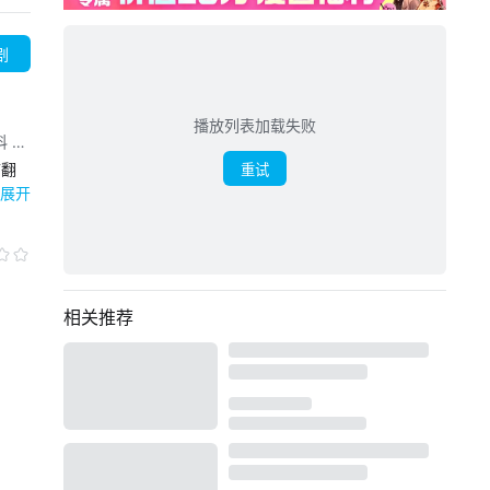
剧
播放列表加载失败
科 克
乔·
市翻
重试
廉姆斯
战，
展开
·贝克
安东尼
尼·
相关推荐