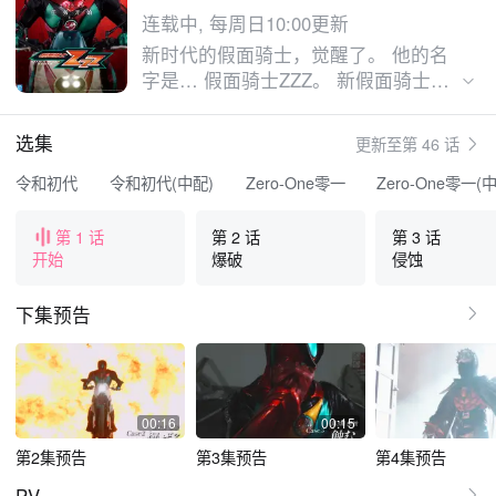
连载中, 每周日10:00更新
新时代的假面骑士，觉醒了。 他的名
字是… 假面骑士ZZZ。 新假面骑士，
是在梦境世界战斗的特工！ 普通的青
年在梦中摇身一变成为“无敌的特工”，
选集
更新至第 46 话
守护人类，对抗侵害现实世界的噩梦怪
人“梦魇”！ 来吧，任务开始！
令和初代
令和初代(中配)
Zero-One零一
Zero-One零一(
第 1 话
第 2 话
第 3 话
开始
爆破
侵蚀
下集预告
00:16
00:15
第2集预告
第3集预告
第4集预告