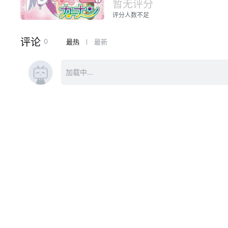
困境，把“种子”一律回收呢？
暂无评分
评分人数不足