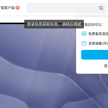
下载客户端
登录信息获取失败，请稍后再试
登录后你可以：
免费看高清
发表弹幕/评
首