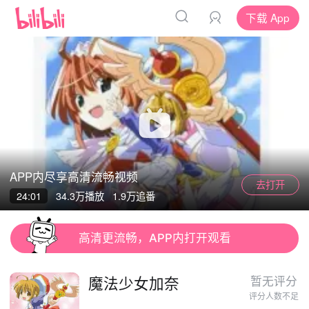
下载 App
APP内尽享高清流畅视频
去打开
App
App
24:01
34.3万
播放
1.9万追番
清晰度
高清更流畅，APP内打开观看
魔法少女加奈
暂无评分
评分人数不足