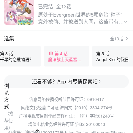
已完结, 全13话
原处于Evergreen世界的5颗危险“种子”
意外被偷、并被送到人间。这些带有魔
力的“种子”能附身于人类并激发他们的
欲望，使他们变成失去理智的怪物。为
选集
全13话
避免更大的灾难发生，Evergreen世界
女王命令代理なつき到人间去寻找魔法
第 3 话
第 4 话
第 5 话
战士。他接着遇上了个高中女生（柊ち
千早的恋爱物语？
魔法战士天蓝塞尔
Angel Kiss的假日
はや），并协助她变身成卡门战士。接
莉安
下来他们是否能顺利打破困境，把“种
子”一律回收呢？
还看不够？App 内尽情探索吧
浏
览
方
信息网络传播视听节目许可证：0910417
式
网络文化经营许可证 沪网文【2019】3804-274号
（推
广播电视节目制作经营许可证：（沪）字第01248号
荐使
增值电信业务经营许可证 沪B2-20100043
用）
哔
备案号：沪ICP备13002172号
https://beian.miit.gov.cn/#/home