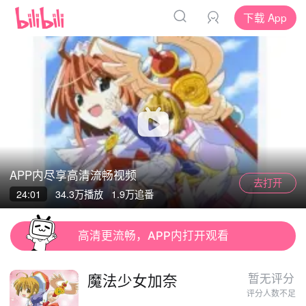
下载 App
APP内尽享高清流畅视频
去打开
App
App
24:01
34.3万
播放
1.9万追番
清晰度
高清更流畅，APP内打开观看
魔法少女加奈
暂无评分
评分人数不足