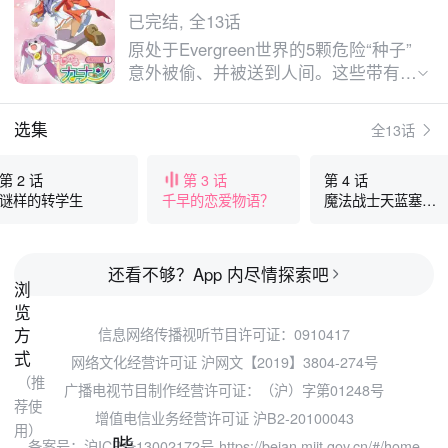
已完结, 全13话
原处于Evergreen世界的5颗危险“种子”
意外被偷、并被送到人间。这些带有魔
力的“种子”能附身于人类并激发他们的
欲望，使他们变成失去理智的怪物。为
选集
全13话
避免更大的灾难发生，Evergreen世界
女王命令代理なつき到人间去寻找魔法
第 2 话
第 3 话
第 4 话
战士。他接着遇上了个高中女生（柊ち
谜样的转学生
千早的恋爱物语？
魔法战士天蓝塞尔
はや），并协助她变身成卡门战士。接
莉安
下来他们是否能顺利打破困境，把“种
子”一律回收呢？
还看不够？App 内尽情探索吧
浏
览
方
信息网络传播视听节目许可证：0910417
式
网络文化经营许可证 沪网文【2019】3804-274号
（推
广播电视节目制作经营许可证：（沪）字第01248号
荐使
增值电信业务经营许可证 沪B2-20100043
用）
哔
备案号：沪ICP备13002172号
https://beian.miit.gov.cn/#/home