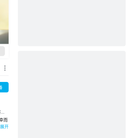
番
将：
幸而
并且
展开
从此