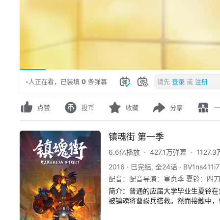
00:46
/
12:32
-
人正在看
，
已装填
0
条弹幕
请先
登录
或
注册
点赞
投币
收藏
分享
镇魂街 第一季
6.6亿播放
·
427.1万弹幕
·
1127
2016
·
已完结, 全24话
·
BV1ns411i
配音
：
配音导演：皇贞季 夏铃：四刀
郝祥海 许褚：齐克建
简介：
普通的应届大学毕业生夏铃在
被镇魂将曹焱兵搭救。然而接触中，
寄宿着一位神秘的守护灵。与此同时