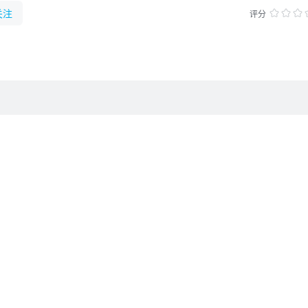
乎还隐藏着某些更加危险的秘密……
关注
评分