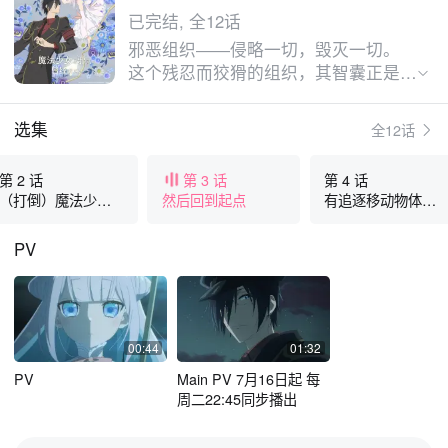
已完结, 全12话
邪恶组织――侵略一切，毁灭一切。
这个残忍而狡猾的组织，其智囊正是王
的心腹，邪恶参谋。 面对地面遭受侵
略的危机，奋起迎战的是不幸的魔法少
选集
全12话
女・白夜。 与她对峙的邪恶参谋・米
拉竟对她一见钟情…… 魔法少女与邪
第 2 话
第 3 话
第 4 话
恶为敌，已然成为过去。 相爱（不）
（打倒）魔法少女
然后回到起点
有追逐移动物体的
相杀的二人，究竟未来会如何――？
（这一使命）（无
习性
关他人）是属于我
PV
的
00:44
01:32
PV
Main PV 7月16日起 每
周二22:45同步播出