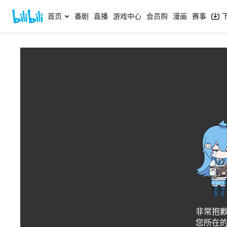
首页
番剧
直播
游戏中心
会员购
漫画
赛事
网络状况
abcd71e45c3
非常抱
您所在