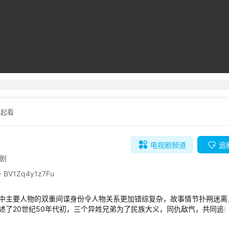
自动
倍速
弹幕礼仪
发送
一起看
电视剧
频道
追
追剧
·
BV1Zq4y1z7Fu
中主要人物的双重间谍身份令人物关系更加错综复杂，故事情节扑朔迷离
述了20世纪50年代初，三个异姓兄弟为了民族大义，同仇敌忾，共同追