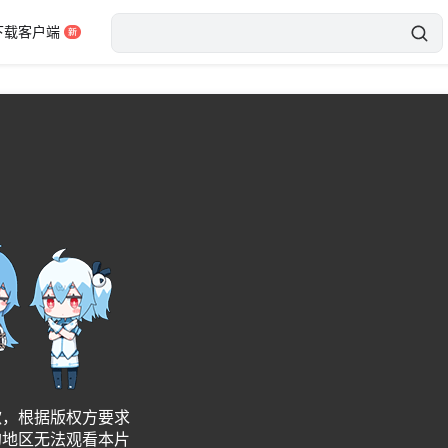
下载客户端
异常，请刷新后重试
错误码：3001
2fa6b13298648fbe39aea
刷新
歉，根据版权方要求
的地区无法观看本片