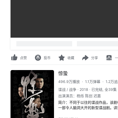
00:00
/
00:00
-
人正在看
，
已装填
0
条弹幕
请先
登录
或
注册
点赞
投币
收藏
分享
惊蛰
496.9万播放
·
1.1万弹幕
·
1.2万
谍战 / 战争
·
2018
·
已完结, 全39集
出演演员
：
杨烁 陈创 迟嘉
简介：
不同于以往的谍战作品，该剧
一部令人脑洞大开的新型谍战剧。讲
本间谍“麻雀”的故事。