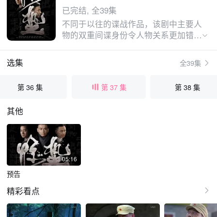
已完结, 全39集
不同于以往的谍战作品，该剧中主要人
物的双重间谍身份令人物关系更加错综
复杂，故事情节扑朔迷离，是一部令人
脑洞大开的新型谍战剧。讲述了20世
选集
全39集
纪50年代初，三个异姓兄弟为了民族
大义，同仇敌忾，共同追缉日本间谍
第 36 集
第 37 集
第 38 集
“麻雀”的故事。
其他
05:16
预告
精彩看点