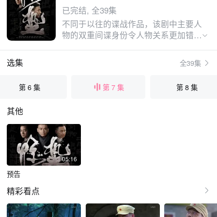
已完结, 全39集
不同于以往的谍战作品，该剧中主要人
物的双重间谍身份令人物关系更加错综
复杂，故事情节扑朔迷离，是一部令人
脑洞大开的新型谍战剧。讲述了20世
选集
全39集
纪50年代初，三个异姓兄弟为了民族
大义，同仇敌忾，共同追缉日本间谍
第 6 集
第 7 集
第 8 集
“麻雀”的故事。
其他
05:16
预告
精彩看点