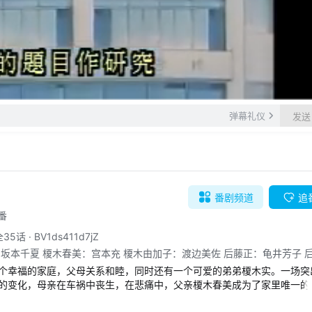
自动
倍速
弹幕礼仪
发送
番剧
频道
追
番
全35话
·
BV1ds411d7jZ
坂本千夏 榎木春美：宫本充 榎木由加子：渡边美佐 后藤正：龟井芳子 
琴
一个幸福的家庭，父母关系和睦，同时还有一个可爱的弟弟榎木实。一场突
的变化，母亲在车祸中丧生，在悲痛中，父亲榎木春美成为了家里唯一的
起了照顾弟弟的责任。
