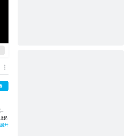
番
后藤
出起
支
展开