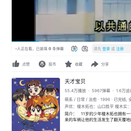
02:28
/
23:15
-
人正在看
，
已装填
0
条弹幕
请先
登录
或
注册
点赞
投币
收藏
分享
天才宝贝
55.4万播放
·
5967弹幕
·
1.6万追
萌系 / 日常 / 治愈
·
1996
·
已完结, 
声优
：
榎木拓也：山口胜平 榎木实：
正吉：樱井敏治 后藤浩子：津村真
简介：
　11岁的少年榎木拓也拥有
来的车祸让他的生活发生了翻天覆地
柱。为了减轻父亲的负担，拓也担负