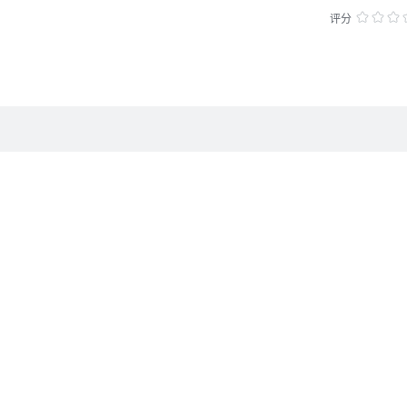
乐，却也引发了不少的麻烦，加上身边一群擅长制造混乱的朋友们，拓也
程中，拓也渐渐领悟了家庭的意义，同时，失去母亲的伤痛，也随着时间
评分