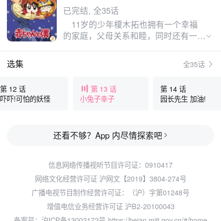
已完结, 全35话
11岁的少年榎木拓也拥有一个幸福
的家庭，父母关系和睦，同时还有一个
可爱的弟弟榎木实。一场突出起来的车
祸让他的生活发生了翻天覆地的变化，
选集
全35话
母亲在车祸中丧生，在悲痛中，父亲榎
木春美成为了家里唯一的支柱。为了减
第 12 话
第 13 话
第 14 话
轻父亲的负担，拓也担负起了照顾弟弟
吓吓!可怕的妖怪
小兔子幸子
园长先生 加油!
的责任。 小实可爱的性格给拓也
带来了快乐，却也引发了不少的麻烦，
加上身边一群擅长制造混乱的朋友们，
还看不够？App 内尽情探索吧
拓也的生活过得劳累但充实。在照顾弟
弟的过程中，拓也渐渐领悟了家庭的意
义，同时，失去母亲的伤痛，也随着时
信息网络传播视听节目许可证：0910417
间的流逝变成了一段段美好的回忆。
网络文化经营许可证 沪网文【2019】3804-274号
广播电视节目制作经营许可证：（沪）字第01248号
增值电信业务经营许可证 沪B2-20100043
备案号：沪ICP备13002172号
https://beian.miit.gov.cn/#/home