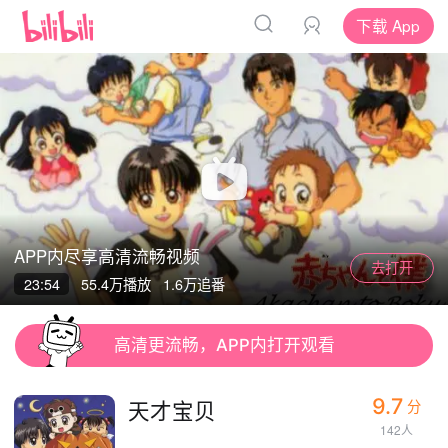
下载 App
APP内尽享高清流畅视频
去打开
App
App
23:54
55.4万
播放
1.6万追番
清晰度
高清更流畅，APP内打开观看
9.7
天才宝贝
分
142人