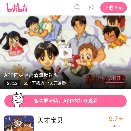
下载 App
APP内尽享高清流畅视频
去打开
App
App
23:52
55.4万
播放
1.6万追番
清晰度
高清更流畅，APP内打开观看
9.7
天才宝贝
分
142人