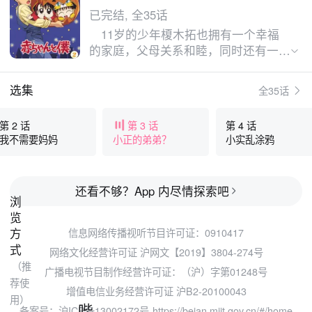
已完结, 全35话
11岁的少年榎木拓也拥有一个幸福
的家庭，父母关系和睦，同时还有一个
可爱的弟弟榎木实。一场突出起来的车
祸让他的生活发生了翻天覆地的变化，
选集
全35话
母亲在车祸中丧生，在悲痛中，父亲榎
木春美成为了家里唯一的支柱。为了减
第 2 话
第 3 话
第 4 话
轻父亲的负担，拓也担负起了照顾弟弟
我不需要妈妈
小正的弟弟？
小实乱涂鸦
的责任。 小实可爱的性格给拓也
带来了快乐，却也引发了不少的麻烦，
加上身边一群擅长制造混乱的朋友们，
还看不够？App 内尽情探索吧
拓也的生活过得劳累但充实。在照顾弟
弟的过程中，拓也渐渐领悟了家庭的意
义，同时，失去母亲的伤痛，也随着时
信息网络传播视听节目许可证：0910417
间的流逝变成了一段段美好的回忆。
网络文化经营许可证 沪网文【2019】3804-274号
广播电视节目制作经营许可证：（沪）字第01248号
增值电信业务经营许可证 沪B2-20100043
备案号：沪ICP备13002172号
https://beian.miit.gov.cn/#/home