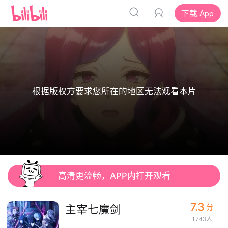
下载 App
根据版权方要求您所在的地区无法观看本片
高清更流畅，APP内打开观看
7.3
主宰七魔剑
分
1743人