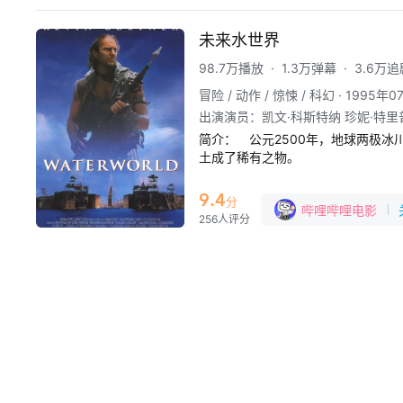
未来水世界
98.7万播放
·
1.3万弹幕
·
3.6万追
冒险 / 动作 / 惊悚 / 科幻
·
1995年0
出演演员
：
凯文·科斯特纳 珍妮·特
简介：
　公元2500年，地球两极
土成了稀有之物。

　　一天，来了一个孤独的海行者（凯文
当他要离开时，当地人发现他竟然长
9.4
分
哔哩哔哩电影
　　时日，海盗袭击了浮岛，海伦（珍妮•
256人评分
里诺 Tina Majorino 饰
依蒙娜逃了出来。

　　原来，海盗的目标只是伊萝娜，