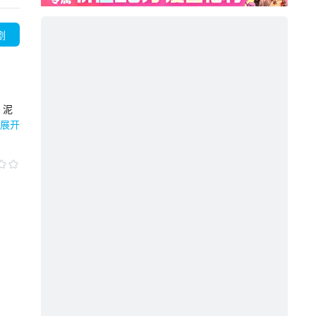
剧
，泥
展开
。正
米乔
伦和