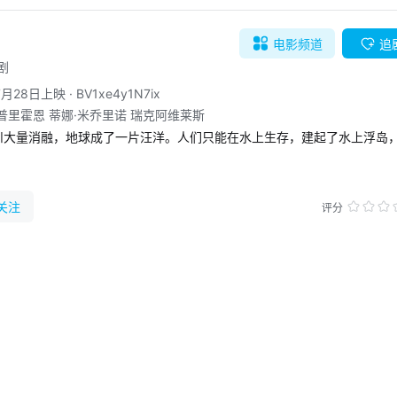
电影
频道
追
剧
7月28日上映
·
BV1xe4y1N7ix
里普里霍恩 蒂娜·米乔里诺 瑞克阿维莱斯
冰川大量消融，地球成了一片汪洋。人们只能在水上生存，建起了水上浮岛
•科斯特纳 Kevin Costner 饰），他用了一罐泥土换了淡水和番茄苗
着鳃和蹼，认为他是怪物，把他关了起来，准备过两天将他处死。

关注
特里普里霍恩 Jeanne Tripplehorn 饰）和她的养女伊萝娜（蒂娜•
评分
）没能赶上出逃的救生船，她们救出了海行者。海行者凭着过人的机智和勇敢，带着海
依蒙娜的身世藏着一个惊人的秘密……