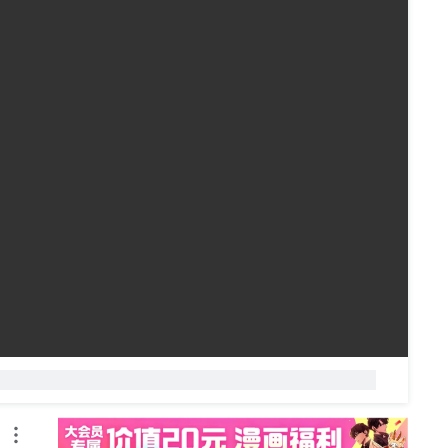
自动
倍速
弹幕礼仪
发送