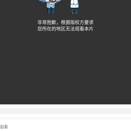
60a7629e4fc9e02496adeab1e72696cd
刷新
非常抱歉，根据版权方要求
您所在的地区无法观看本片
一起看