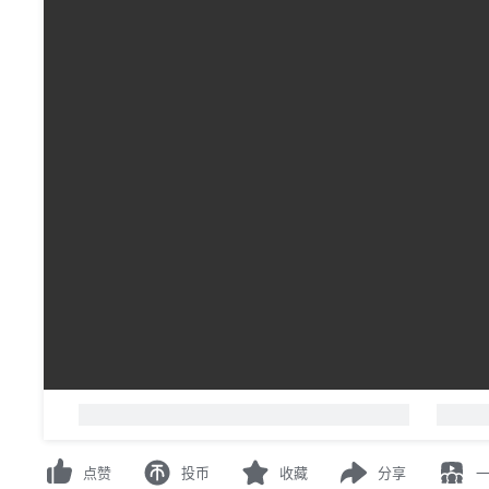
00:00
/
00:00
-
人正在看
，
已装填
0
条弹幕
请先
登录
或
注册
点赞
投币
收藏
分享