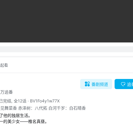
自动
倍速
弹幕礼仪
发送
一起看
番剧
频道
追
.2万追番
已完结, 全12话
·
BV1Fo4y1w77X
见舞菜香 赤泽树：八代拓 白河千岁：白石晴香
了他的独居生活。

一的美少女——椎名真昼。

大雨中，周把伞借给了浑身湿透的真昼。自此，二人便开始了奇妙的交流。