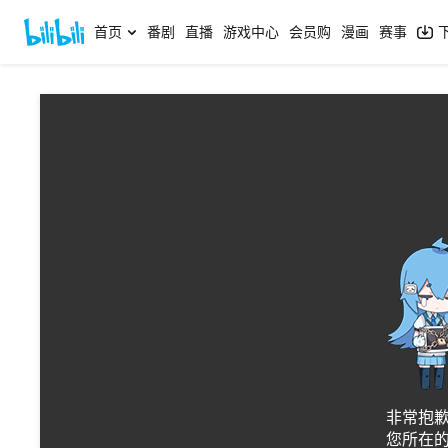
首页
番剧
直播
游戏中心
会员购
漫画
赛事
网络状况
aec2a49e5fc
非常抱
您所在