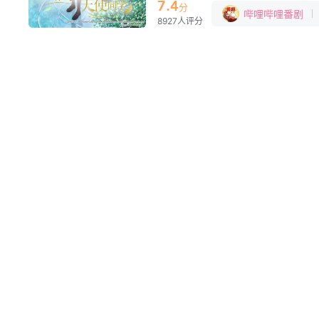
周的懒散独居生活让真昼实在看不下
7.4
分
哔哩哔哩番剧
互为邻居的二人渐渐地开始对彼此有所
8927人评分
这是一个与可爱邻居之间的甜蜜又让