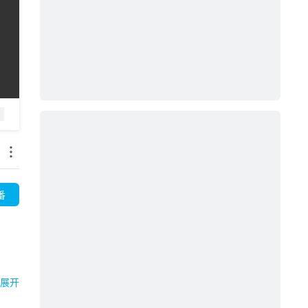
番
展开

