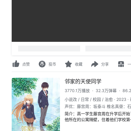
00:00
/
00:00
-
人正在看
，
已装填
0
条弹幕
请先
登录
或
注册
点赞
投币
收藏
分享
邻家的天使同学
3770.1万播放
·
32.3万弹幕
·
86
小说改 / 日常 / 校园 / 治愈
·
2023
·
声优
：
藤宫周：坂泰斗 椎名真昼：石
简介：
高一学生藤宫周在升学后开始
他所在的公寓隔壁，住着他们学校第
他们二人平时几乎没有交集。而一次