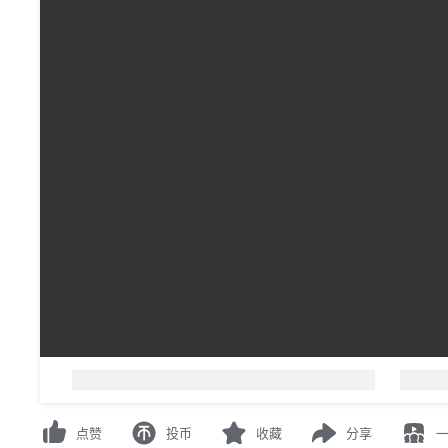
00:00
/
00:00
-
人正在看
，
已装填
0
条弹幕
请先
登录
或
注册
点赞
投币
收藏
分享