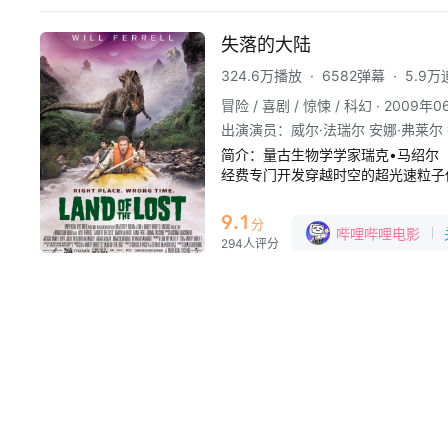
失落的大陆
324.6万播放
·
6582弹幕
·
5.9万
冒险 / 喜剧 / 惊悚 / 科幻
·
2009年
出演演员
：
威尔·法瑞尔 安娜·弗莱尔
简介：
量古生物学学家瑞克•马绍尔（威尔
经费专门开发穿越时空的超光速粒子
在一所小学里教书，自暴自弃。某天，来
了一块不可思议的化石，以此鼓励瑞
9.1
分
哔哩哔哩电影
　　重获信心的瑞克最终制造出超光
294人评分
经质的威尔（丹尼•麦克布莱德 Dan