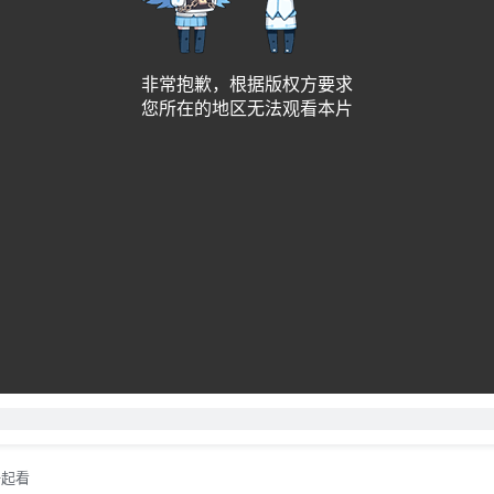
bab96ddae12473f0a483a55c61855db2
刷新
非常抱歉，根据版权方要求
您所在的地区无法观看本片
一起看