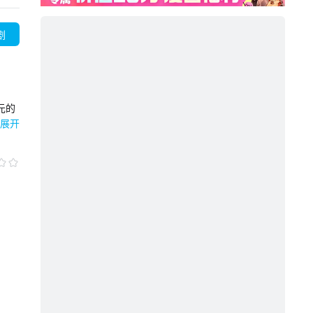
剧
元的
奈窝
展开
展示
些神
袭