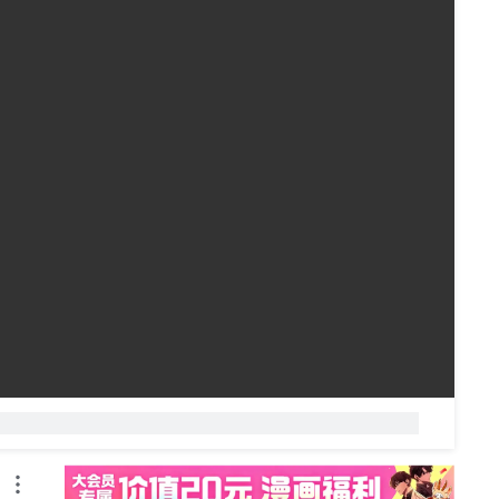
自动
倍速
弹幕礼仪
发送