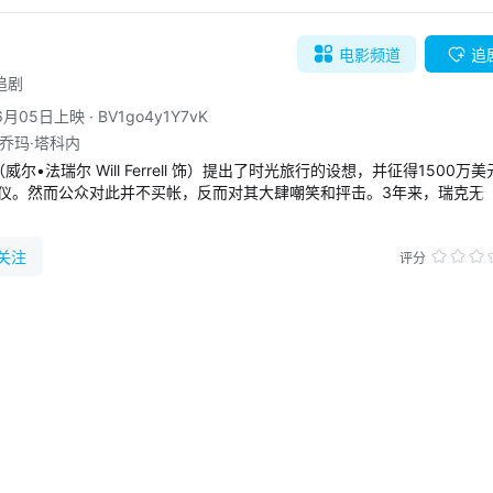
电影
频道
追
追剧
06月05日上映
·
BV1go4y1Y7vK
 乔玛·塔科内
•法瑞尔 Will Ferrell 饰）提出了时光旅行的设想，并征得1500万美
仪。然而公众对此并不买帐，反而对其大肆嘲笑和抨击。3年来，瑞克无
自剑桥的美丽女子霍莉（安娜•弗莱尔 Anna Friel 饰）找到瑞克，她
克继续他的研究。

关注
速粒子仪，他和霍莉来到化石的发现地，准备进行时光旅行的测试。在有
评分
ny McBride 饰）的带领下，他们划着皮筏漂流。不料一场强烈地震突然
来，三人被狂卷的波涛带入一个未知的世界，一场充满惊险和刺激的探险就此展开…… 