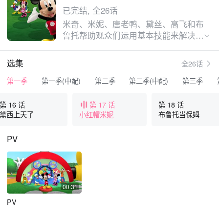
已完结, 全26话
米奇、米妮、唐老鸭、黛丝、高飞和布
鲁托帮助观众们运用基本技能来解决学
龄前年龄段的问题，如识别形状和计数
到十等等。米奇不断鼓励观众们做出反
选集
全26话
应并积极参与，共同开动脑筋完成多个
趣妙的任务，找出解决眼前问题的最好
第一季
第一季(中配)
第二季
第二季(中配)
第三季
办法，带孩子们踏上一段寓教于乐的互
动之旅。
第 16 话
第 17 话
第 18 话
黛西上天了
小红帽米妮
布鲁托当保姆
PV
00:31
PV