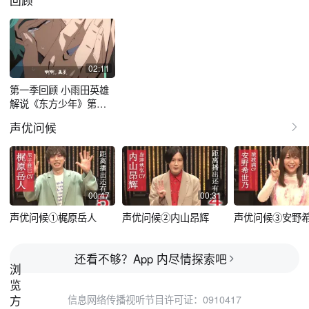
回顾
02:11
第一季回顾 小雨田英雄
解说《东方少年》第一
季回顾
声优问候
00:47
00:31
声优问候①梶原岳人
声优问候②内山昂辉
声优问候③安野
还看不够？App 内尽情探索吧
浏
览
信息网络传播视听节目许可证：0910417
方