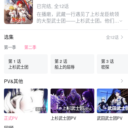
已完结, 全12话
在播磨，武藏一行遇见了上杉龙臣统领
的大型武士团——上杉武士团。他们的
目的是讨伐盘踞在淡路岛的巨大鬼神
“炮战龙八岐大蛇”。在那里，还有武田
选集
全12话
尚虎率领的武田武士团，与武藏同龄的
武士岛津秋弘、尼子胜巳，以及稍显不
第一季
第二季
通世俗的腼腆公主猿渡满等人。 在各
种想法翻涌的涡旋之中，武藏一行也加
第 1 话
第 2 话
第 3 话
入了灭鬼的战斗。而他们要挑战的八岐
上杉武士团
船上的屈辱
密探
大蛇，则是号称“从未被人伤及分毫”、
铜墙铁壁般的鬼神。武藏和同伴们将要
PV&其他
面对的，是一场前所未有的激战。
01:07
00:36
正式PV
上杉武士团PV
武田武士团PV