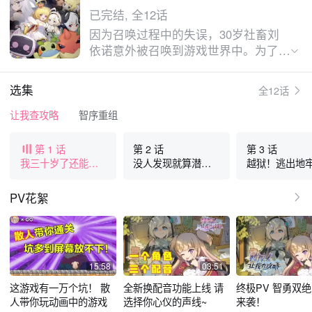
已完结, 全12话
因为召唤过程中的失误，30岁社畜刘
依诺意外被召唤到游戏世界中。为了尽
快回到现实，刘依诺开始协助18岁的
“勇者”田恩雅拯救世界。本来就是高玩
选集
全12话
的依诺凭借自己出色的认知，在异世界
里如鱼得水。恩雅也从一个任性的小姑
让我查攻略
智序重组
娘成长为成熟可靠的大女孩。
第 1 话
第 2 话
第 3 话
我三十岁了还能拯
没人发现就算潜入
越狱！逃出地
救世界吗？
成功
吧！
PV花絮
15:58
03:51
这游戏有一万个坑！ 散
全新换配音功能上线 请
终极PV 智勇双
人带你玩动画中的游戏
选择你心仪的声线~
来袭！