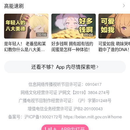
高能速刷
00:16
00:28
是年轻人！ 老番茄和某
好多钱啊 拥有超有钱的
可爱如我 萌妹哭
幻教你什么是八大美
闺蜜是怎样一种体验！
戳中了谁的DNA
德！
还看不够？App 内尽情探索吧
信息网络传播视听节目许可证：0910417
网络文化经营许可证 沪网文【2019】3804-274号
广播电视节目制作经营许可证：（沪）字第01248号
增值电信业务经营许可证 沪B2-20100043
备案号：沪ICP备13002172号
https://beian.miit.gov.cn/#/home
APP内打开