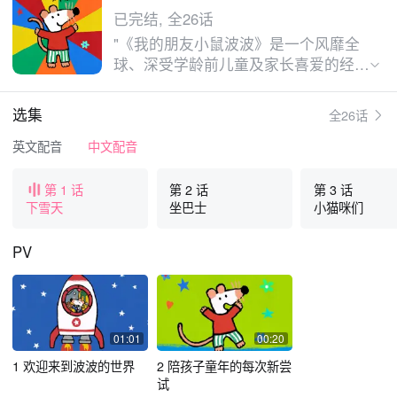
已完结, 全26话
"《我的朋友小鼠波波》是一个风靡全
球、深受学龄前儿童及家长喜爱的经典
IP，改编自英国著名儿童作家露西·卡
曾斯创作的同名绘本系列。该IP全球累
选集
全26话
计销量超过4650万册，堪称学龄前启
蒙的经典之选。 动画延续了温馨治愈
英文配音
中文配音
的画风与贴近儿童生活的故事，小鼠波
波陪伴朋友们勇敢尝试每个“第一次”！
第 1 话
第 2 话
第 3 话
她是孩子们成长路上亲密的伙伴，将想
下雪天
坐巴士
小猫咪们
象照进现实——可以在自家车库里修
车，也能驾驶火箭飞向月球，还会开着
PV
救护车去帮助朋友……无论是孩子充满
想象力的冒险，还是日常生活中的小小
挑战，小鼠波波都可以做到！"
01:01
00:20
1 欢迎来到波波的世界
2 陪孩子童年的每次新尝
试