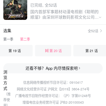
已完结, 全52话
国内首部军事题材动漫电视剧《聪明的
顺溜》由深圳环球数码影视文化公司和
原济南军区政治部电视艺术中心联合制
作。该剧改编自原济南军区《前卫报》
选集
全52话
自2011年起连载的热门专栏，以强国
梦、强军梦为大的时代背景，讲述几位
第一季
第二季
个性鲜明的90后，他们怀揣着不同的
梦想和目的，从五湖四海出发，来到特
第 19 话
第 20 话
第 21 话
战团，在训练演习和工作生活中，用机
智克服困难、用妙招帮助战友、用勇气
完成任务，最终训练成为顶尖特种兵的
还看不够？App 内尽情探索吧
励志故事。
浏
览
方
信息网络传播视听节目许可证：0910417
式
网络文化经营许可证 沪网文【2019】3804-274号
（推
广播电视节目制作经营许可证：（沪）字第01248号
荐使
增值电信业务经营许可证 沪B2-20100043
用）